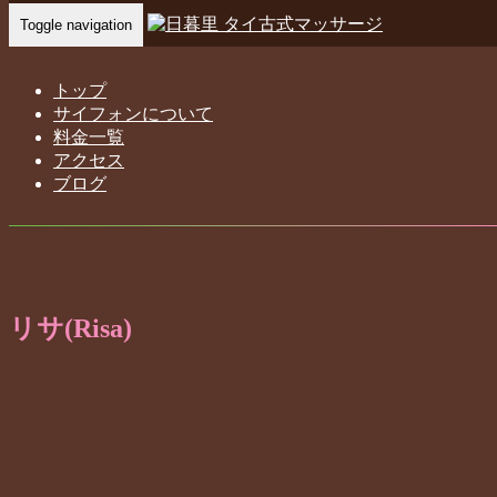
Toggle navigation
Home
-
Mee…
トップ
スタッフ紹介
サイフォンについて
料金一覧
アクセス
ブログ
リサ(Risa)