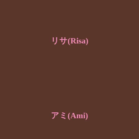
リサ(Risa)
アミ(Ami)